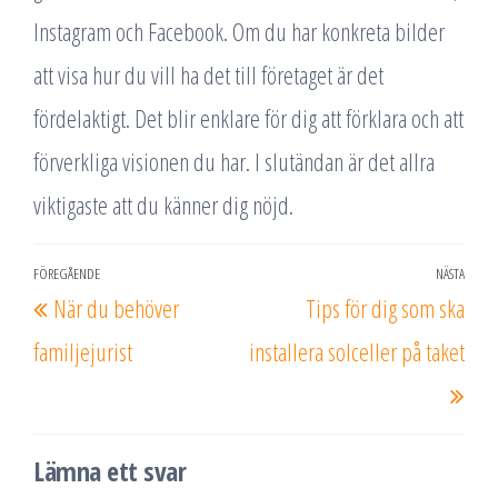
Instagram och Facebook. Om du har konkreta bilder
att visa hur du vill ha det till företaget är det
fördelaktigt. Det blir enklare för dig att förklara och att
förverkliga visionen du har. I slutändan är det allra
viktigaste att du känner dig nöjd.
Inläggsnavigering
FÖREGÅENDE
NÄSTA
Föregående
Näs
När du behöver
Tips för dig som ska
inlägg
inlä
familjejurist
installera solceller på taket
Lämna ett svar