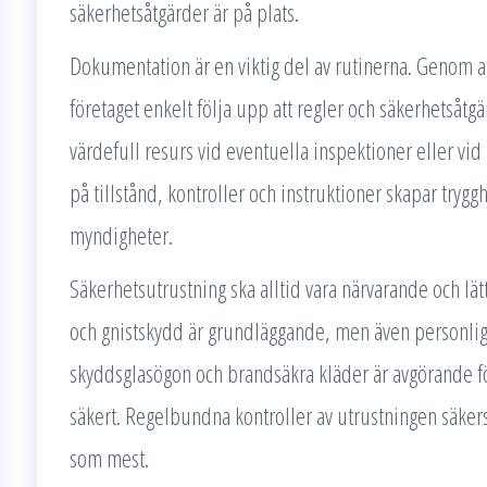
säkerhetsåtgärder är på plats.
Dokumentation är en viktig del av rutinerna. Genom at
företaget enkelt följa upp att regler och säkerhetsåtgä
värdefull resurs vid eventuella inspektioner eller vid 
på tillstånd, kontroller och instruktioner skapar tryg
myndigheter.
Säkerhetsutrustning ska alltid vara närvarande och lätt
och gnistskydd är grundläggande, men även personli
skyddsglasögon och brandsäkra kläder är avgörande fö
säkert. Regelbundna kontroller av utrustningen säkers
som mest.