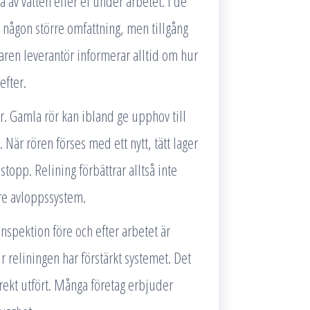
av vatten eller el under arbetet. I de
 i någon större omfattning, men tillgång
faren leverantör informerar alltid om hur
efter.
r. Gamla rör kan ibland ge upphov till
När rören förses med ett nytt, tätt lager
opp. Relining förbättrar alltså inte
are avloppssystem.
nspektion före och efter arbetet är
 reliningen har förstärkt systemet. Det
rrekt utfört. Många företag erbjuder