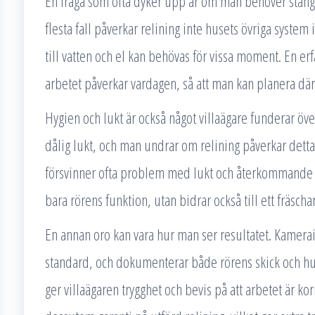
En fråga som ofta dyker upp är om man behöver stänga 
flesta fall påverkar relining inte husets övriga system
till vatten och el kan behövas för vissa moment. En er
arbetet påverkar vardagen, så att man kan planera där
Hygien och lukt är också något villaägare funderar öve
dålig lukt, och man undrar om relining påverkar detta. 
försvinner ofta problem med lukt och återkommande st
bara rörens funktion, utan bidrar också till ett fräsch
En annan oro kan vara hur man ser resultatet. Kamerai
standard, och dokumenterar både rörens skick och hur
ger villaägaren trygghet och bevis på att arbetet är ko