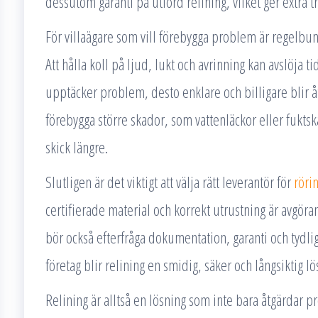
dessutom garanti på utförd relining, vilket ger extra t
För villaägare som vill förebygga problem är regelbun
Att hålla koll på ljud, lukt och avrinning kan avslöja t
upptäcker problem, desto enklare och billigare blir åtg
förebygga större skador, som vattenläckor eller fuktskad
skick längre.
Slutligen är det viktigt att välja rätt leverantör för
röri
certifierade material och korrekt utrustning är avgörand
bör också efterfråga dokumentation, garanti och tydl
företag blir relining en smidig, säker och långsiktig 
Relining är alltså en lösning som inte bara åtgärdar 