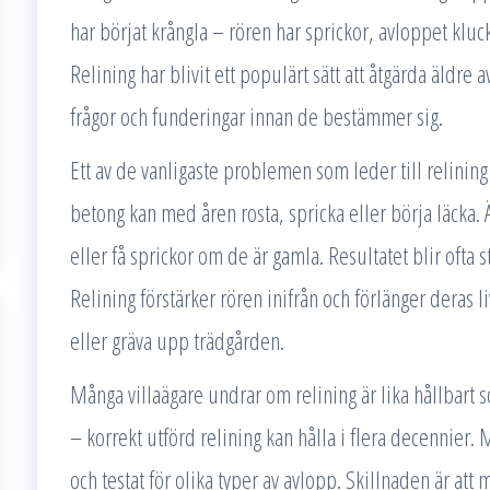
har börjat krångla – rören har sprickor, avloppet klu
Relining har blivit ett populärt sätt att åtgärda äldr
frågor och funderingar innan de bestämmer sig.
Ett av de vanligaste problemen som leder till relining ä
betong kan med åren rosta, spricka eller börja läcka.
eller få sprickor om de är gamla. Resultatet blir ofta 
Relining förstärker rören inifrån och förlänger deras l
eller gräva upp trädgården.
Många villaägare undrar om relining är lika hållbart so
– korrekt utförd relining kan hålla i flera decennier. M
och testat för olika typer av avlopp. Skillnaden är att 