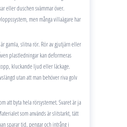
ckar eller duschen svämmar över.
e avloppssystem, men många villaägare har
r gamla, slitna rör. Rör av gjutjärn eller
 Även plastledningar kan deformeras
stopp, kluckande ljud eller läckage.
ivslängd utan att man behöver riva golv
m att byta hela rörsystemet. Svaret är ja
aterialet som används är slitstarkt, tätt
man sparar tid, pengar och intrång i