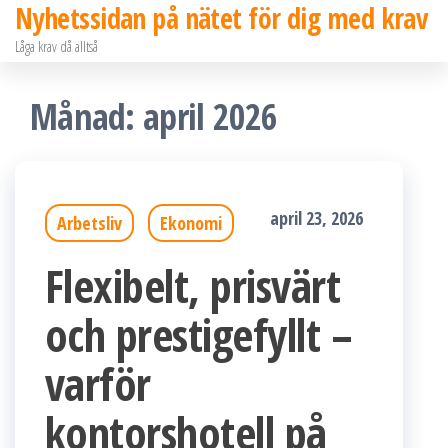
Nyhetssidan på nätet för dig med krav
Hoppa
Låga krav då alltså
till
innehållet
Månad:
april 2026
april 23, 2026
Arbetsliv
Ekonomi
Flexibelt, prisvärt
och prestigefyllt –
varför
kontorshotell på