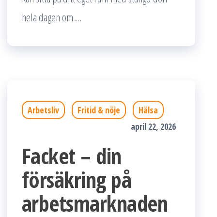
hela dagen om …
Arbetsliv
Fritid & nöje
Hälsa
april 22, 2026
Facket – din
försäkring på
arbetsmarknaden