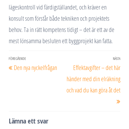
lägeskontroll vid färdigställandet, och kräver en
konsult som förstår både tekniken och projektets
behov. Ta in rätt kompetens tidigt – det är ett av de
mest lönsamma besluten ett byggprojekt kan fatta.
Inläggsnavigering
FÖREGÅENDE
NÄSTA
Föregående
Näs
Den nya nyckelfrågan
Effektavgifter – det här
inlägg
inlä
händer med din elräkning
och vad du kan göra åt det
Lämna ett svar