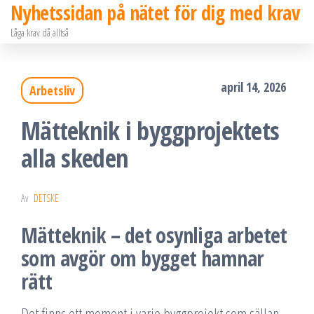
Nyhetssidan på nätet för dig med krav
Hoppa
Låga krav då alltså
till
innehållet
april 14, 2026
Arbetsliv
Mätteknik i byggprojektets
alla skeden
Av
DETSKE
Mätteknik – det osynliga arbetet
som avgör om bygget hamnar
rätt
Det finns ett moment i varje byggprojekt som sällan