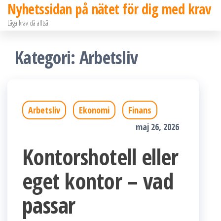
Nyhetssidan på nätet för dig med krav
Hoppa
Låga krav då alltså
till
innehållet
Kategori:
Arbetsliv
Arbetsliv
Ekonomi
Finans
maj 26, 2026
Kontorshotell eller
eget kontor – vad
passar