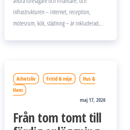
andra företagare och frilansare, och
infrastrukturen – internet, reception,
mötesrum, kök, städning – är inkluderad.…
Arbetsliv
Fritid & nöje
Hus &
Hem
maj 17, 2026
Från tom tomt till