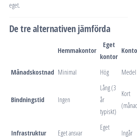
eget.
De tre alternativen jämförda
Eget
Hemmakontor
Konto
kontor
Månadskostnad
Minimal
Hög
Medel
Lång (3
Kort
Bindningstid
Ingen
år
(månad
typiskt)
Eget
Infrastruktur
Eget ansvar
Ingår