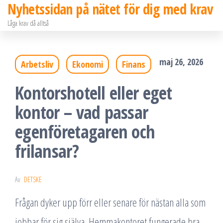
Nyhetssidan på nätet för dig med krav
Hoppa
Låga krav då alltså
till
innehållet
maj 26, 2026
Arbetsliv
Ekonomi
Finans
Kontorshotell eller eget
kontor – vad passar
egenföretagaren och
frilansar?
Av
DETSKE
Frågan dyker upp förr eller senare för nästan alla som
jobbar för sig själva. Hemmakontoret fungerade bra