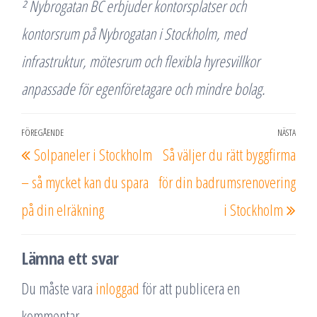
² Nybrogatan BC erbjuder kontorsplatser och
kontorsrum på Nybrogatan i Stockholm, med
infrastruktur, mötesrum och flexibla hyresvillkor
anpassade för egenföretagare och mindre bolag.
Inläggsnavigering
FÖREGÅENDE
NÄSTA
Föregående
Näs
Solpaneler i Stockholm
Så väljer du rätt byggfirma
inlägg
inlä
– så mycket kan du spara
för din badrumsrenovering
på din elräkning
i Stockholm
Lämna ett svar
Du måste vara
inloggad
för att publicera en
kommentar.