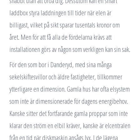
snabbt utan att oroa dig. Dessutom kan en smart
laddbox styra laddningen till tider när elen är
billigast, vilket på sikt sparar tusentals kronor om
året. Men för att få alla de fördelarna krävs att
installationen görs av någon som verkligen kan sin sak.
För den som bor i Danderyd, med sina många
sekelskiftesvillor och äldre fastigheter, tillkommer
ytterligare en dimension. Gamla hus har ofta elsystem
som inte är dimensionerade för dagens energibehov.
Kanske sitter det fortfarande gamla proppar som inte
klarar den ström en elbil kräver, kanske är elcentralen
från en tid när diskmaskin ansågs lyx. I de lägena