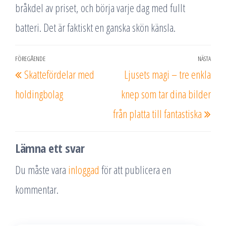
bråkdel av priset, och börja varje dag med fullt
batteri. Det är faktiskt en ganska skön känsla.
Inläggsnavigering
FÖREGÅENDE
NÄSTA
Föregående
Näs
Skattefördelar med
Ljusets magi – tre enkla
inlägg
inlä
holdingbolag
knep som tar dina bilder
från platta till fantastiska
Lämna ett svar
Du måste vara
inloggad
för att publicera en
kommentar.