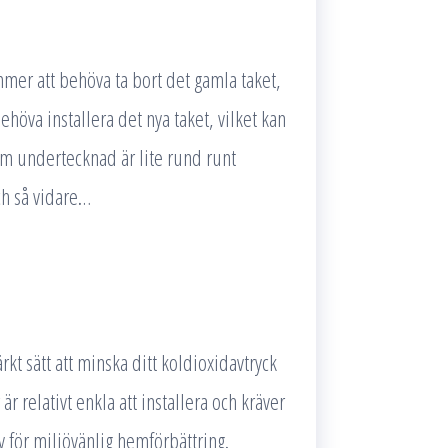
mer att behöva ta bort det gamla taket,
ehöva installera det nya taket, vilket kan
m undertecknad är lite rund runt
ch så vidare…
ärkt sätt att minska ditt koldioxidavtryck
 relativt enkla att installera och kräver
iv för miljövänlig hemförbättring.